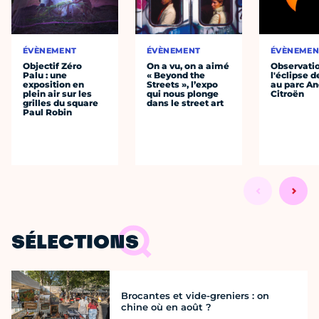
ÉVÈNEMENT
ÉVÈNEMENT
ÉVÈNEMEN
Objectif Zéro
On a vu, on a aimé
Observati
Palu : une
« Beyond the
l'éclipse d
exposition en
Streets », l’expo
au parc An
plein air sur les
qui nous plonge
Citroën
grilles du square
dans le street art
Paul Robin
SÉLECTIONS
Brocantes et vide-greniers : on
chine où en août ?