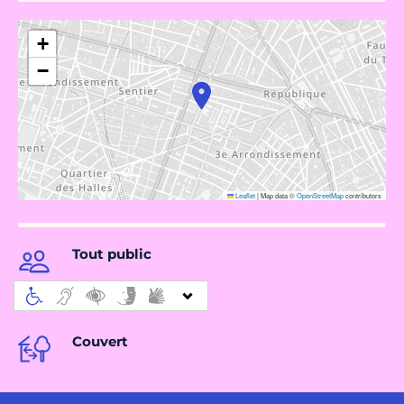
+
−
Leaflet
|
Map data ©
OpenStreetMap
contributors
Tout public
Couvert