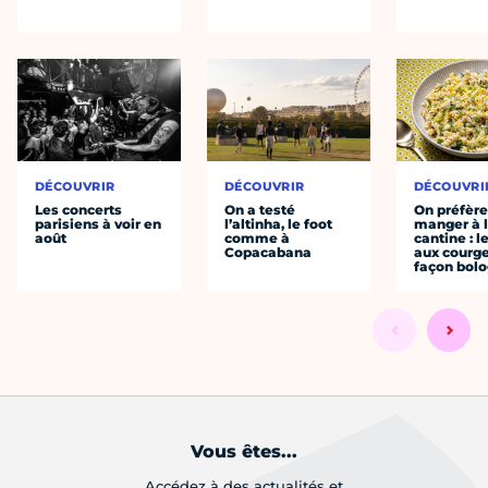
DÉCOUVRIR
DÉCOUVRIR
DÉCOUVRI
Les concerts
On a testé
On préfèr
parisiens à voir en
l’altinha, le foot
manger à 
août
comme à
cantine : l
Copacabana
aux courge
façon bol
Vous êtes...
Accédez à des actualités et