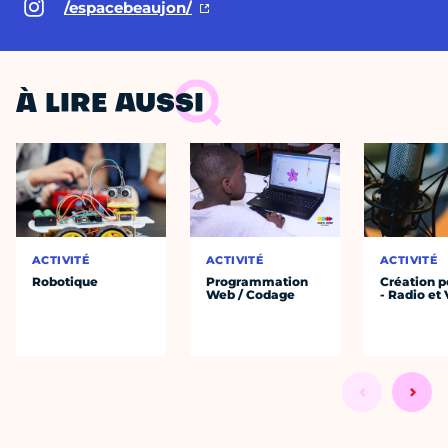
/espacebeaujon/
À LIRE AUSSI
ACTIVITÉ
ACTIVITÉ
ACTIVITÉ
Robotique
Programmation
Création 
Web / Codage
- Radio et