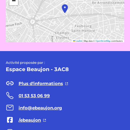
−
Leaflet
|
Map data ©
OpenStreetMap
contributors
Activité proposée par :
Espace Beaujon - 3AC8
Plus d'informations
01 53 53 06 99
info@ebeaujon.org
/ebeaujon