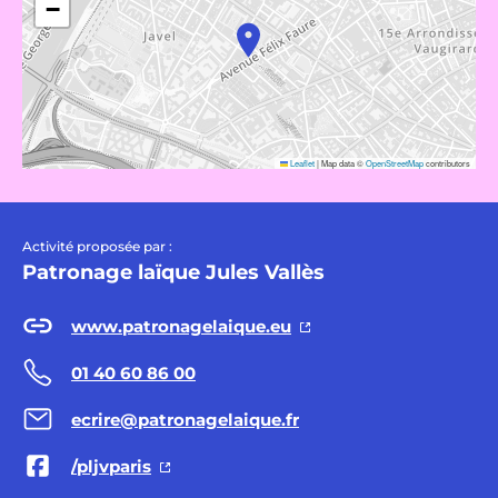
−
Leaflet
|
Map data ©
OpenStreetMap
contributors
Activité proposée par :
Patronage laïque Jules Vallès
www.patronagelaique.eu
01 40 60 86 00
ecrire@patronagelaique.fr
/pljvparis