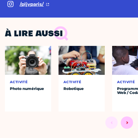
/pljvparis/
À LIRE AUSSI
ACTIVITÉ
ACTIVITÉ
ACTIVITÉ
Photo numérique
Robotique
Programm
Web / Cod