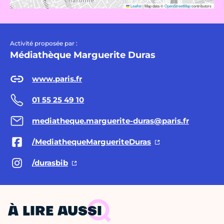
Leaflet
|
Map data ©
OpenStreetMap
contributors
Activité proposée par :
Médiathèque Marguerite Duras
www.paris.fr
01 55 25 49 10
mediatheque.marguerite-duras@paris.fr
/MediathequeMargueriteDuras
/durasbib
À LIRE AUSSI