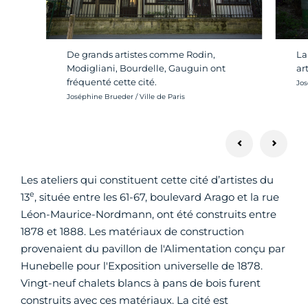
De grands artistes comme Rodin,
La
Modigliani, Bourdelle, Gauguin ont
art
fréquenté cette cité.
Cré
Jos
Crédit photo :
Joséphine Brueder / Ville de Paris
Les ateliers qui constituent cette cité d’artistes du
e
13
, située entre les 61-67, boulevard Arago et la rue
Léon-Maurice-Nordmann, ont été construits entre
1878 et 1888. Les matériaux de construction
provenaient du pavillon de l'Alimentation conçu par
Hunebelle pour l'Exposition universelle de 1878.
Vingt-neuf chalets blancs à pans de bois furent
construits avec ces matériaux. La cité est