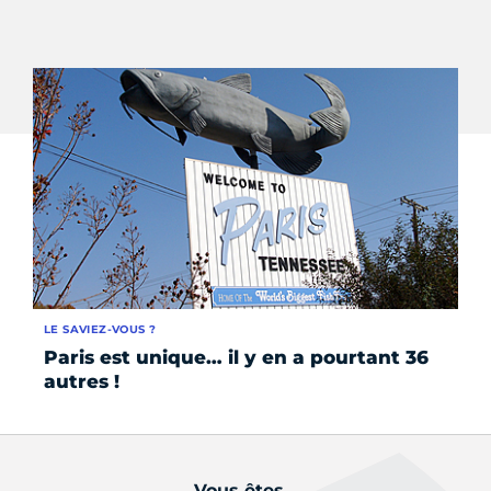
LE SAVIEZ-VOUS ?
LE 
Paris est unique… il y en a pourtant 36
Pa
autres !
Vous êtes...