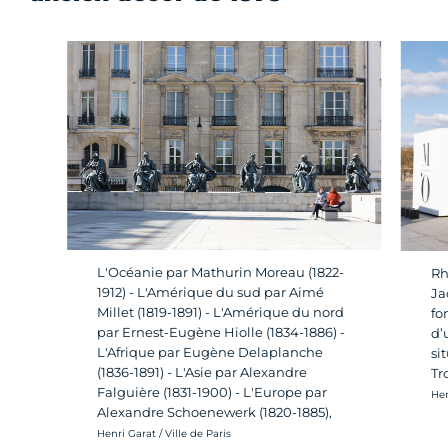
L'Océanie par Mathurin Moreau (1822-
Rh
1912) - L'Amérique du sud par Aimé
Ja
Millet (1819-1891) - L'Amérique du nord
fo
par Ernest-Eugène Hiolle (1834-1886) -
d’
L'Afrique par Eugène Delaplanche
si
(1836-1891) - L'Asie par Alexandre
Tr
Falguière (1831-1900) - L'Europe par
Cré
Hen
Alexandre Schoenewerk (1820-1885),
Crédit photo :
Henri Garat / Ville de Paris