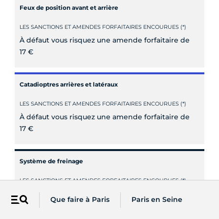
Feux de position avant et arrière
LES SANCTIONS ET AMENDES FORFAITAIRES ENCOURUES (*)
À défaut vous risquez une amende forfaitaire de
17 €
Catadioptres arrières et latéraux
LES SANCTIONS ET AMENDES FORFAITAIRES ENCOURUES (*)
À défaut vous risquez une amende forfaitaire de
17 €
Système de freinage
LES SANCTIONS ET AMENDES FORFAITAIRES ENCOURUES (*)
À défaut vous risquez une amende forfaitaire de
Que faire à Paris
Paris en Seine
Menu
17 €