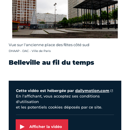
Vue sur l'ancienne place des fêtes côté sud
Crédit photo :
DHAAP - DAC - Ville de Paris
Belleville au fil du temps
Vidéo Dailymotion
Cette vidéo est hébergée par
dailymotion.com
En l'affichant, vous acceptez ses conditions
d'utilisation
et les potentiels cookies déposés par ce site.
Afficher la vidéo