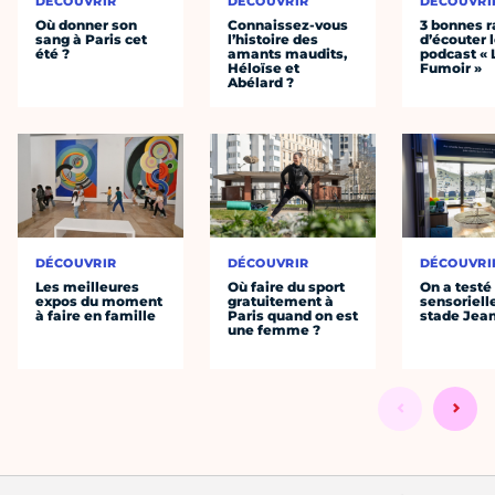
DÉCOUVRIR
DÉCOUVRIR
DÉCOUVRI
Où donner son
Connaissez-vous
3 bonnes r
sang à Paris cet
l’histoire des
d’écouter 
été ?
amants maudits,
podcast « 
Héloïse et
Fumoir »
Abélard ?
DÉCOUVRIR
DÉCOUVRIR
DÉCOUVRI
Les meilleures
Où faire du sport
On a testé 
expos du moment
gratuitement à
sensoriell
à faire en famille
Paris quand on est
stade Jea
une femme ?