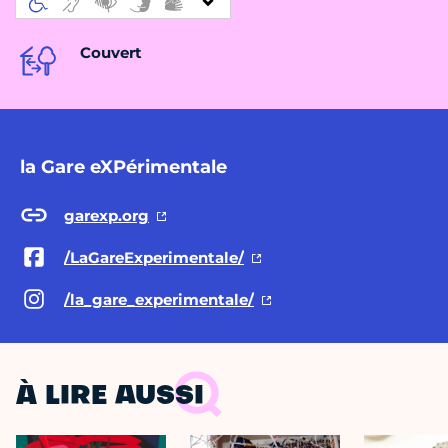
Couvert
la Gare eXPérimentale
garexp.org
/LaGareExperimentale/
/la_gare_experimentale/
À LIRE AUSSI