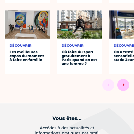
DÉCOUVRIR
DÉCOUVRIR
DÉCOUVRI
Les meilleures
Où faire du sport
On a testé 
expos du moment
gratuitement à
sensoriell
à faire en famille
Paris quand on est
stade Jea
une femme ?
Vous êtes...
Accédez à des actualités et
informations pratiques par profil