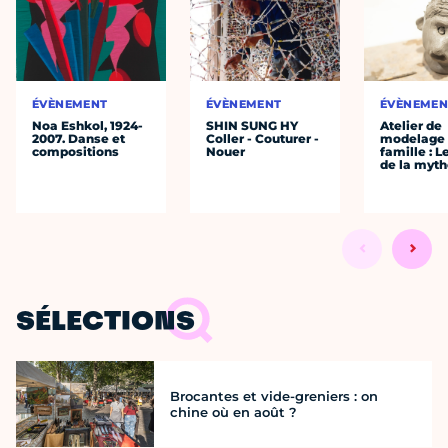
ÉVÈNEMENT
ÉVÈNEMENT
ÉVÈNEMEN
Noa Eshkol, 1924-
SHIN SUNG HY
Atelier de
2007. Danse et
Coller - Couturer -
modelage
compositions
Nouer
famille : L
de la myth
SÉLECTIONS
Brocantes et vide-greniers : on
chine où en août ?