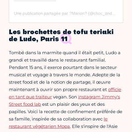
Une publication partagée par ?Marion? (@choc_and_lace)
le
3
Les brochettes de tofu teriaki
de Ludo, Paris 11
Tombé dans la marmite quand il était petit, Ludo a
grandi et travaillé dans le restaurant familial.
Pendant 15 ans, il exerce pourtant dans le secteur
musical et voyage à travers le monde. Adepte de la
street food et de la notion de partage, il œuvre
maintenant à ouvrir son propre restaurant et
officie
en tant que traiteur
vegan. Son
instagram Jimmy's
Street food lab
est un plaisir des yeux et des
papilles. Voici la recette de confinement préférée de
sa famille, inspirée de sa collaboration avec
le
restaurant végétarien Mopa
. Elle s'inspire de l'Asie