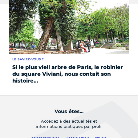
LE SAVIEZ-VOUS ?
FO
Si le plus vieil arbre de Paris, le robinier
Le
du square Viviani, nous contait son
es
histoire…
Vous êtes...
Accédez à des actualités et
informations pratiques par profil