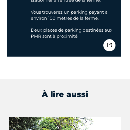
stationner à l'entrée de la ferme.
Vous trouverez un parking payant à
environ 100 mètres de la ferme.
Deux places de parking destinées aux
PMR sont à proximité.
À lire aussi