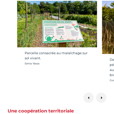
Parcelle consacrée au maraîchage sur
sol vivant.
De
Crédit photo :
Sonia Yassa
pé
au
bi
Cré
Gu
Une coopération territoriale