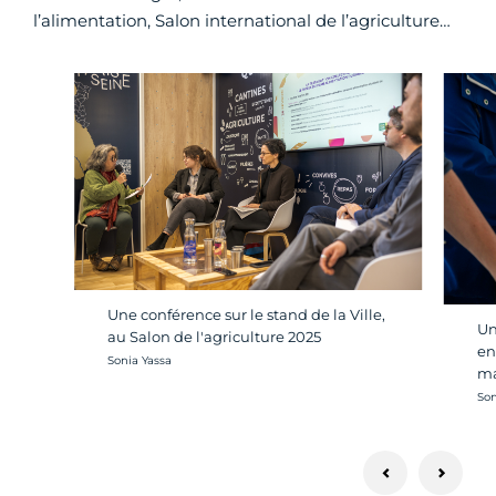
l’alimentation, Salon international de l’agriculture…
Une conférence sur le stand de la Ville,
Un
au Salon de l'agriculture 2025
en
Crédit photo :
Sonia Yassa
ma
Cré
Son