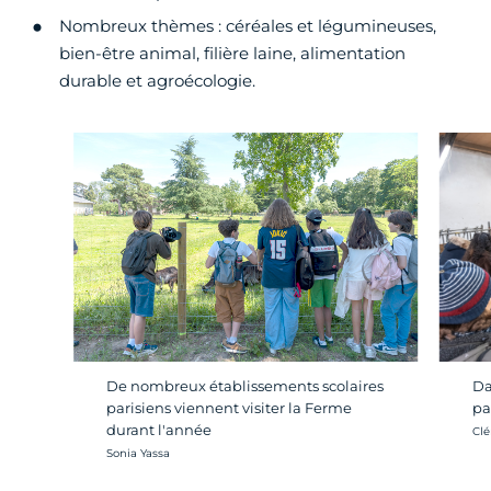
Nombreux thèmes : céréales et légumineuses,
bien-être animal, filière laine, alimentation
durable et agroécologie.
De nombreux établissements scolaires
Da
parisiens viennent visiter la Ferme
pa
durant l'année
Cré
Clé
Crédit photo :
Sonia Yassa