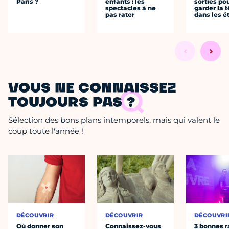
Paris ?
enfants : les
sorties po
spectacles à ne
garder la t
pas rater
dans les é
VOUS NE CONNAISSEZ
TOUJOURS PAS ?
Sélection des bons plans intemporels, mais qui valent le
coup toute l'année !
DÉCOUVRIR
DÉCOUVRIR
DÉCOUVRI
Où donner son
Connaissez-vous
3 bonnes r