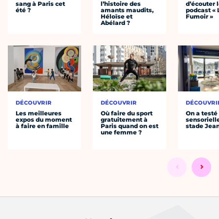
sang à Paris cet
l’histoire des
d’écouter 
été ?
amants maudits,
podcast « 
Héloïse et
Fumoir »
Abélard ?
DÉCOUVRIR
DÉCOUVRIR
DÉCOUVRI
Les meilleures
Où faire du sport
On a testé 
expos du moment
gratuitement à
sensoriell
à faire en famille
Paris quand on est
stade Jea
une femme ?