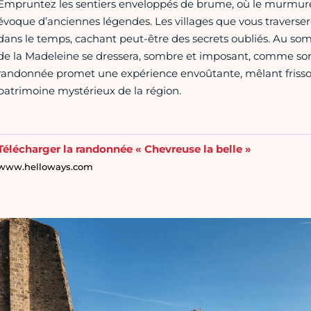
Empruntez les sentiers enveloppés de brume, où le murmure
évoque d’anciennes légendes. Les villages que vous traverse
dans le temps, cachant peut-être des secrets oubliés. Au som
de la Madeleine se dressera, sombre et imposant, comme sorti
randonnée promet une expérience envoûtante, mêlant frisso
patrimoine mystérieux de la région.
Télécharger la randonnée « Chevreuse la belle »
www.helloways.com