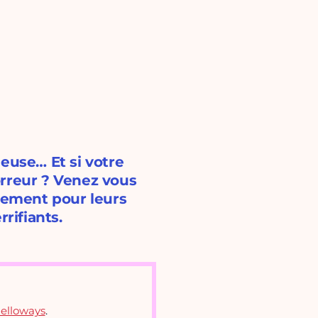
euse… Et si votre
orreur ? Venez vous
alement pour leurs
rifiants.
elloways
.