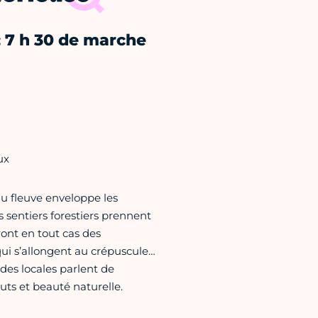
 7 h 30 de marche
ux
du fleuve enveloppe les
s sentiers forestiers prennent
ront en tout cas des
qui s’allongent au crépuscule…
ndes locales parlent de
ts et beauté naturelle.