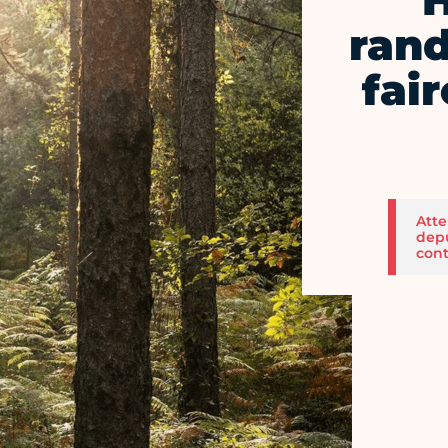
H
ran
fai
Atte
depu
cont