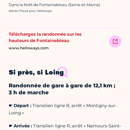
Dans la forêt de Fontainebleau (Seine-et-Marne)
Crédit photo :
Adrien Plaud pour Helloways
Téléchargez la randonnée sur les
hauteurs de Fontainebleau
www.helloways.com
Si près, si Loing
Randonnée de gare à gare de 12,1 km ;
3 h de marche
☛ Départ :
Transilien ligne R, arrêt « Montigny-sur-
Loing »
☛ Arrivée :
Transilien ligne R, arrêt « Nemours-Saint-