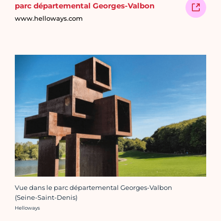
parc départemental Georges-Valbon
www.helloways.com
Vue dans le parc départemental Georges-Valbon
(Seine-Saint-Denis)
Crédit photo :
Helloways