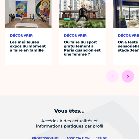
DÉCOUVRIR
DÉCOUVRIR
DÉCOUVRI
Les meilleures
Où faire du sport
On a testé 
expos du moment
gratuitement à
sensoriell
à faire en famille
Paris quand on est
stade Jea
une femme ?
Vous êtes...
Accédez à des actualités et
informations pratiques par profil
PROFESSIONNEL
ASSOCIATION
JEUNE