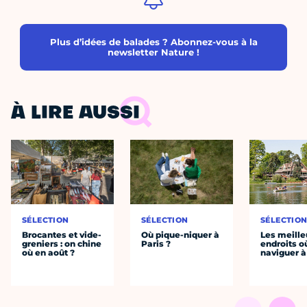
Plus d’idées de balades ? Abonnez-vous à la
newsletter Nature !
À LIRE AUSSI
SÉLECTION
SÉLECTION
SÉLECTIO
Brocantes et vide-
Où pique-niquer à
Les meille
greniers : on chine
Paris ?
endroits o
où en août ?
naviguer à