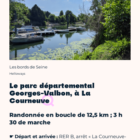
Les bords de Seine
Crédit photo :
Helloways
Le parc départemental
Georges-Valbon, à La
Courneuve
Randonnée en boucle de 12,5 km ; 3 h
30 de marche
☛ Départ et a
rrivée :
RER B, arrêt « La Courneuve-