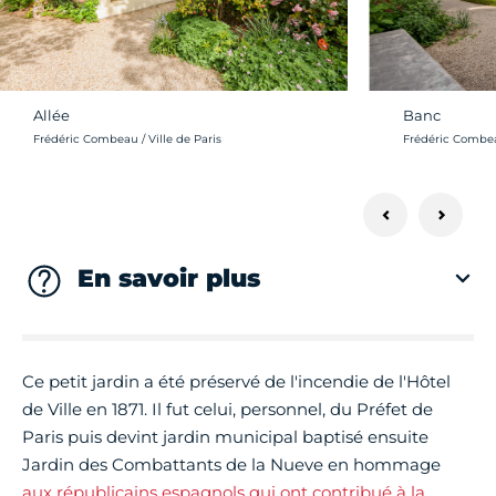
Allée
Banc
Crédit photo :
Crédit photo :
Frédéric Combeau / Ville de Paris
Frédéric Combeau
En savoir plus
Ce petit jardin a été préservé de l'incendie de l'Hôtel
de Ville en 1871. Il fut celui, personnel, du Préfet de
Paris puis devint jardin municipal baptisé ensuite
Jardin des Combattants de la Nueve en hommage
aux républicains espagnols qui ont contribué à la