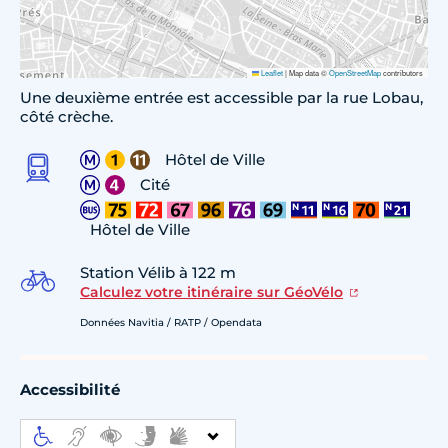
Leaflet
|
Map data ©
OpenStreetMap
contributors
Une deuxième entrée est accessible par la rue Lobau,
côté crèche.
Hôtel de Ville
Cité
Hôtel de Ville
Station Vélib à 122 m
Calculez votre itinéraire sur GéoVélo
Données Navitia / RATP / Opendata
Accessibilité