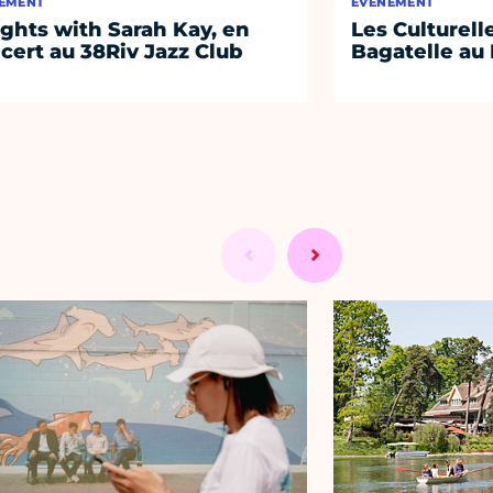
EMENT
ÉVÈNEMENT
ights with Sarah Kay, en
Les Culturell
cert au 38Riv Jazz Club
Bagatelle au 