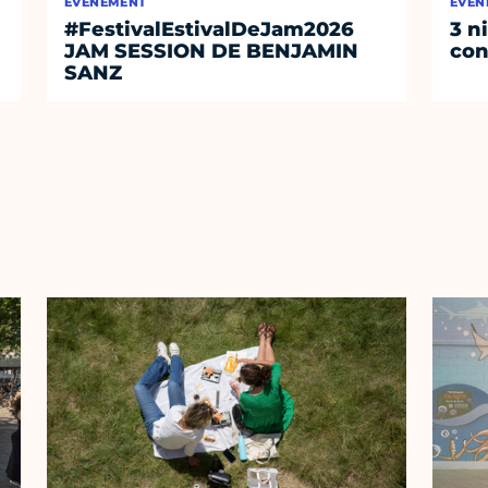
ÉVÈNEMENT
ÉVÈN
#FestivalEstivalDeJam2026
3 n
JAM SESSION DE BENJAMIN
con
SANZ