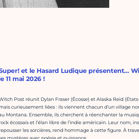
Super! et le Hasard Ludique présentent… Wi
le 11 mai 2026 !
Witch Post réunit Dylan Fraser (Écosse) et Alaska Reid (États
mais curieusement liées : ils viennent chacun d’un village n
au Montana. Ensemble, ils cherchent à réenchanter la musiq
rock écossais et l’élan libre de l’indie américain. Leur nom, i
repousser les sorcières, rend hommage à cette figure. À trave
ses mystères avec poésie et puissance.