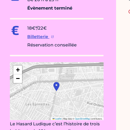
Évènement terminé
18€*/22€
Billetterie
Réservation conseillée
+
−
Leaflet
|
Map data ©
OpenStreetMap
contributors
Le Hasard Ludique c’est l’histoire de trois