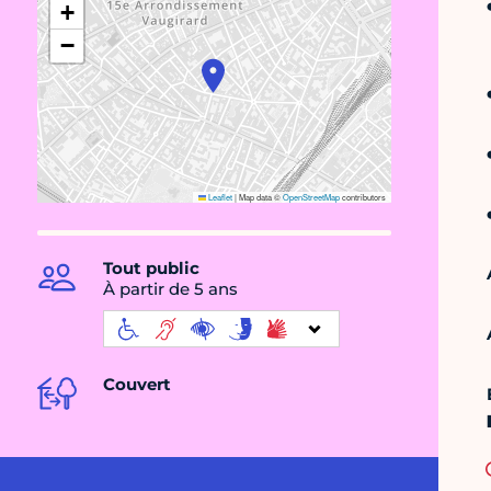
+
−
Leaflet
|
Map data ©
OpenStreetMap
contributors
Tout public
À partir de 5 ans
Couvert