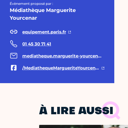
Évènement proposé par :
Médiathèque Marguerite
Yourcenar
equipement.paris.fr
01 45 30 71 41
mediatheque.marguerite-yourcenar@paris.fr
/MediathequeMargueriteYourcenar/
À LIRE AUSSI