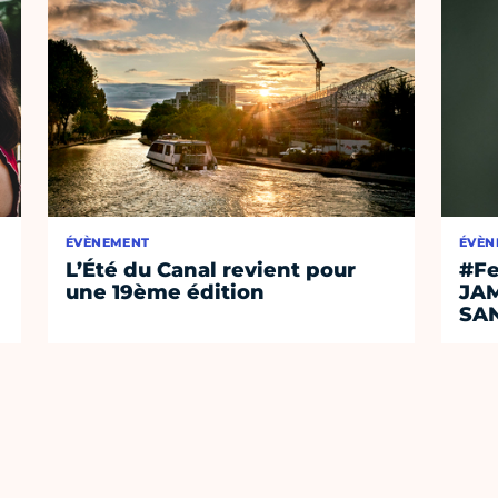
ÉVÈNEMENT
ÉVÈN
L’Été du Canal revient pour
#Fe
une 19ème édition
JA
SA