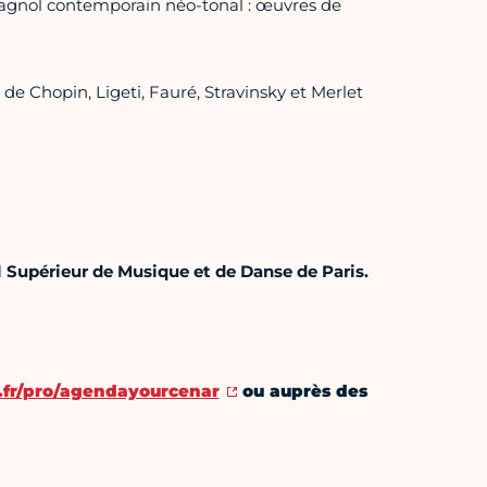
agnol contemporain néo-tonal : œuvres de
de Chopin, Ligeti, Fauré, Stravinsky et Merlet
l Supérieur de Musique et de Danse de Paris.
fr/pro/agendayourcenar
ou auprès des