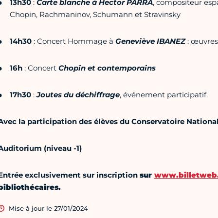
13h30
:
Carte blanche à Hector PARRA
, compositeur esp
Chopin, Rachmaninov, Schumann et Stravinsky
14h30
: Concert Hommage à
Geneviève IBANEZ
: œuvres 
16h
: Concert
Chopin et contemporains
17h30
:
Joutes du déchiffrage
, événement participatif.
Avec la participation des élèves du Conservatoire Nationa
Auditorium (niveau -1)
Entrée exclusivement sur inscription
sur
www.billetweb.
bibliothécaires.
Mise à jour le 27/01/2024