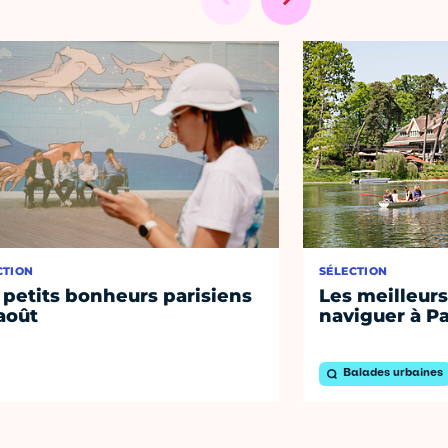
CTION
SÉLECTION
 petits bonheurs parisiens
Les meilleurs
août
naviguer à Pa
Balades urbaines