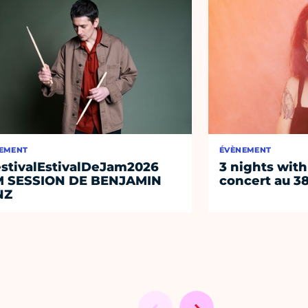
EMENT
ÉVÈNEMENT
stivalEstivalDeJam2026
3 nights with
M SESSION DE BENJAMIN
concert au 38
NZ