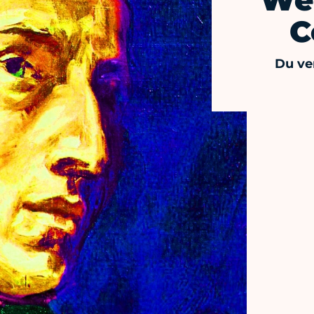
We
C
Du ve