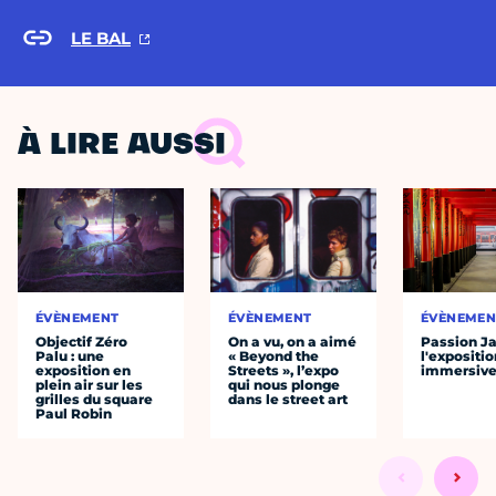
LE BAL
À LIRE AUSSI
ÉVÈNEMENT
ÉVÈNEMENT
ÉVÈNEMEN
Objectif Zéro
On a vu, on a aimé
Passion J
Palu : une
« Beyond the
l'expositio
exposition en
Streets », l’expo
immersiv
plein air sur les
qui nous plonge
grilles du square
dans le street art
Paul Robin