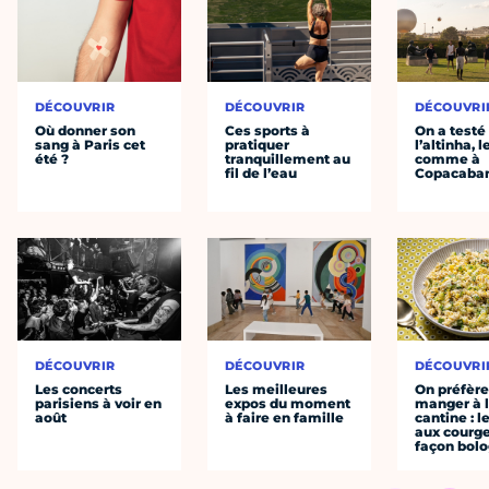
DÉCOUVRIR
DÉCOUVRIR
DÉCOUVRI
Où donner son
Ces sports à
On a testé
sang à Paris cet
pratiquer
l’altinha, l
été ?
tranquillement au
comme à
fil de l’eau
Copacaba
DÉCOUVRIR
DÉCOUVRIR
DÉCOUVRI
Les concerts
Les meilleures
On préfèr
parisiens à voir en
expos du moment
manger à 
août
à faire en famille
cantine : l
aux courge
façon bol