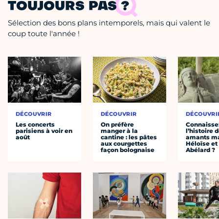
TOUJOURS PAS ?
Sélection des bons plans intemporels, mais qui valent le
coup toute l'année !
DÉCOUVRIR
DÉCOUVRIR
DÉCOUVRI
Les concerts
On préfère
Connaisse
parisiens à voir en
manger à la
l’histoire 
août
cantine : les pâtes
amants ma
aux courgettes
Héloïse et
façon bolognaise
Abélard ?