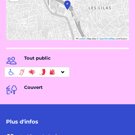
Leaflet
|
Map data ©
OpenStreetMap
contributors
Tout public
Couvert
Plus d'infos