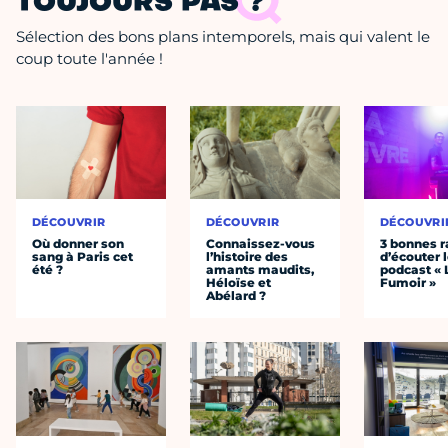
TOUJOURS PAS ?
Sélection des bons plans intemporels, mais qui valent le
coup toute l'année !
DÉCOUVRIR
DÉCOUVRIR
DÉCOUVRI
Où donner son
Connaissez-vous
3 bonnes r
sang à Paris cet
l’histoire des
d’écouter 
été ?
amants maudits,
podcast « 
Héloïse et
Fumoir »
Abélard ?