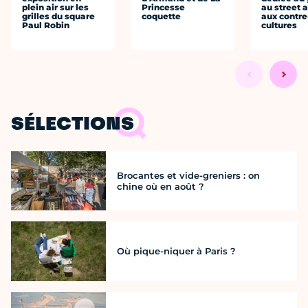
plein air sur les
Princesse
au street a
grilles du square
coquette
aux contre
Paul Robin
cultures
SÉLECTIONS
Brocantes et vide-greniers : on
chine où en août ?
Où pique-niquer à Paris ?