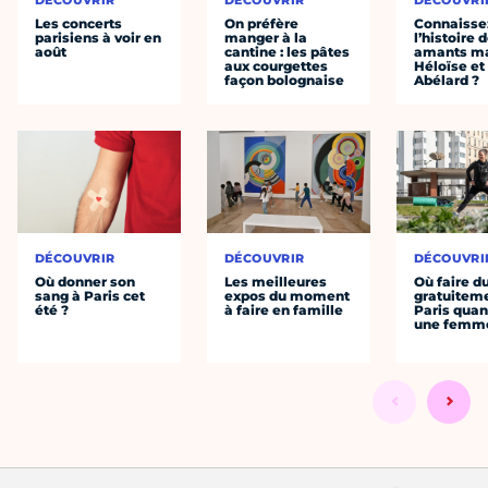
DÉCOUVRIR
DÉCOUVRIR
DÉCOUVRI
Les concerts
On préfère
Connaisse
parisiens à voir en
manger à la
l’histoire 
août
cantine : les pâtes
amants ma
aux courgettes
Héloïse et
façon bolognaise
Abélard ?
DÉCOUVRIR
DÉCOUVRIR
DÉCOUVRI
Où donner son
Les meilleures
Où faire d
sang à Paris cet
expos du moment
gratuitem
été ?
à faire en famille
Paris quan
une femm