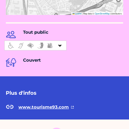
Leaflet
|
Map data ©
OpenStreetMap
contributors
Tout public
Couvert
Plus d'infos
www.tourisme93.com