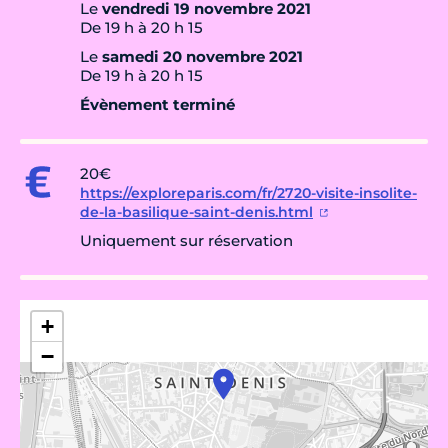
Le
vendredi 19 novembre 2021
De 19 h à 20 h 15
Le
samedi 20 novembre 2021
De 19 h à 20 h 15
Évènement terminé
20€
https://exploreparis.com/fr/2720-visite-insolite-
de-la-basilique-saint-denis.html
Uniquement sur réservation
+
−