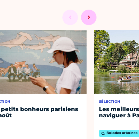
CTION
SÉLECTION
 petits bonheurs parisiens
Les meilleurs
août
naviguer à Pa
Balades urbaines