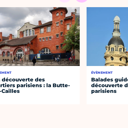
EMENT
ÉVÈNEMENT
a découverte des
Balades guidé
rtiers parisiens : la Butte-
découverte d
-Cailles
parisiens