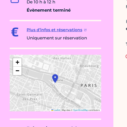
De 10 h à 12 h
Évènement terminé
Plus d’infos et réservations
Uniquement sur réservation
+
−
Leaflet
|
Map data ©
OpenStreetMap
contributors