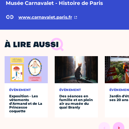
Musée Carnavalet - Histoire de Paris
www.carnavalet.paris.fr
À LIRE AUSSI
ÉVÈNEMENT
ÉVÈNEMENT
ÉVÈNEMEN
Exposition - Les
Des séances en
Jardin d'ét
vêtements
famille et en plein
ses 20 ans
d'Armand et de La
air au musée du
Princesse
quai Branly
coquette