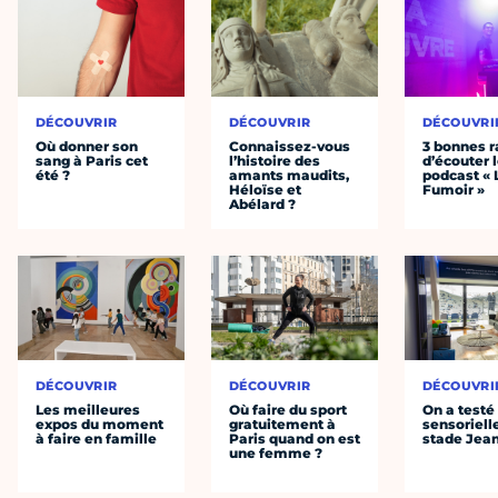
DÉCOUVRIR
DÉCOUVRIR
DÉCOUVRI
Où donner son
Connaissez-vous
3 bonnes r
sang à Paris cet
l’histoire des
d’écouter 
été ?
amants maudits,
podcast « 
Héloïse et
Fumoir »
Abélard ?
DÉCOUVRIR
DÉCOUVRIR
DÉCOUVRI
Les meilleures
Où faire du sport
On a testé 
expos du moment
gratuitement à
sensoriell
à faire en famille
Paris quand on est
stade Jea
une femme ?