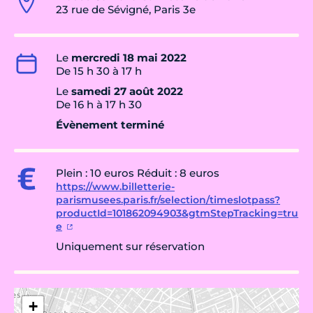
23 rue de Sévigné, Paris 3e
Le
mercredi 18 mai 2022
De 15 h 30 à 17 h
Le
samedi 27 août 2022
De 16 h à 17 h 30
Évènement terminé
Plein : 10 euros Réduit : 8 euros
https://www.billetterie-
parismusees.paris.fr/selection/timeslotpass?
productId=101862094903&gtmStepTracking=tru
e
Uniquement sur réservation
+