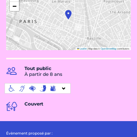
−
Leaflet
|
Map data ©
OpenStreetMap
contributors
Tout public
À partir de 8 ans
Couvert
Évènement proposé par :