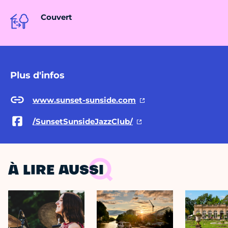
Couvert
Plus d'infos
www.sunset-sunside.com
/SunsetSunsideJazzClub/
À LIRE AUSSI