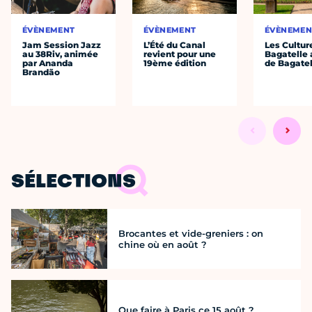
ÉVÈNEMENT
ÉVÈNEMENT
ÉVÈNEMEN
Jam Session Jazz
L’Été du Canal
Les Cultur
au 38Riv, animée
revient pour une
Bagatelle 
par Ananda
19ème édition
de Bagatel
Brandão
SÉLECTIONS
Brocantes et vide-greniers : on
chine où en août ?
Que faire à Paris ce 15 août ?