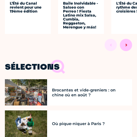
L’Été du Canal
Baile Inolvidable -
L'Été du C
revient pour une
Salseo con
rythme de
19ème édition
Perreo ! Fiesta
croisières 
Latino mix Salsa,
Cumbia,
Reggaeton,
Merengue y más!
SÉLECTIONS
Brocantes et vide-greniers : on
chine où en août ?
Où pique-niquer à Paris ?