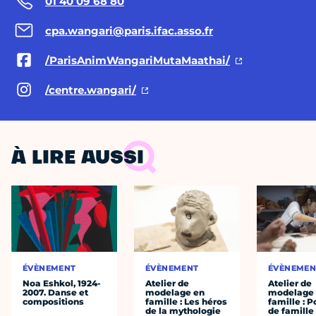
01 40 09 68 80
cpa.wangari@paris.ifac.asso.fr
/ParisAnimWangariMutaMaathai/
/centre.wangari/
À LIRE AUSSI
ÉVÈNEMENT
ÉVÈNEMENT
ÉVÈNEMEN
Noa Eshkol, 1924-
Atelier de
Atelier de
2007. Danse et
modelage en
modelage
compositions
famille : Les héros
famille : P
de la mythologie
de famille