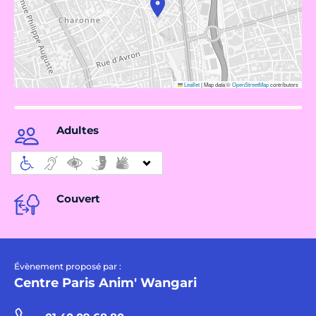
Leaflet
|
Map data ©
OpenStreetMap
contributors
Adultes
Couvert
Évènement proposé par :
Centre Paris Anim' Wangari