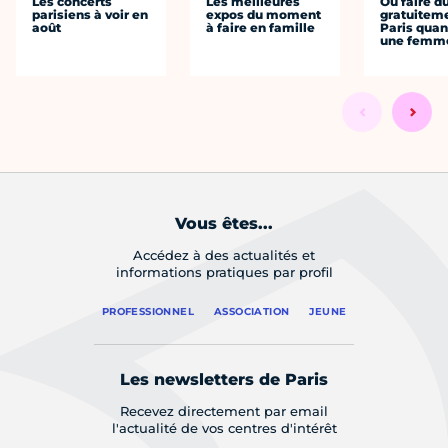
Les concerts
Les meilleures
Où faire d
parisiens à voir en
expos du moment
gratuitem
août
à faire en famille
Paris quan
une femm
Vous êtes...
Accédez à des actualités et
informations pratiques par profil
PROFESSIONNEL
ASSOCIATION
JEUNE
Les newsletters de Paris
Recevez directement par email
l'actualité de vos centres d'intérêt