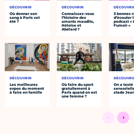
DÉCOUVRIR
DÉCOUVRIR
DÉCOUVRI
Où donner son
Connaissez-vous
3 bonnes r
sang à Paris cet
l’histoire des
d’écouter 
été ?
amants maudits,
podcast « 
Héloïse et
Fumoir »
Abélard ?
DÉCOUVRIR
DÉCOUVRIR
DÉCOUVRI
Les meilleures
Où faire du sport
On a testé 
expos du moment
gratuitement à
sensoriell
à faire en famille
Paris quand on est
stade Jea
une femme ?