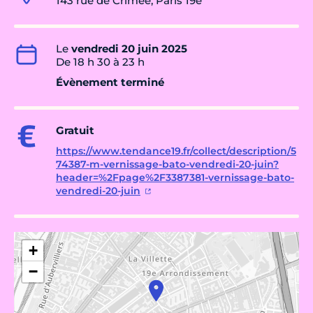
143 rue de Crimée, Paris 19e
Le
vendredi 20 juin 2025
De 18 h 30 à 23 h
Évènement terminé
Gratuit
https://www.tendance19.fr/collect/description/5
74387-m-vernissage-bato-vendredi-20-juin?
header=%2Fpage%2F3387381-vernissage-bato-
vendredi-20-juin
+
−