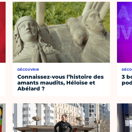
DÉCOUVRIR
DÉCO
Connaissez-vous l’histoire des
3 b
amants maudits, Héloïse et
pod
Abélard ?