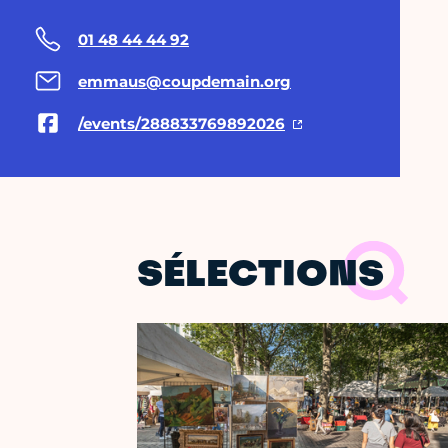
01 48 44 44 92
emmaus@coupdemain.org
/events/288833769892026
SÉLECTIONS