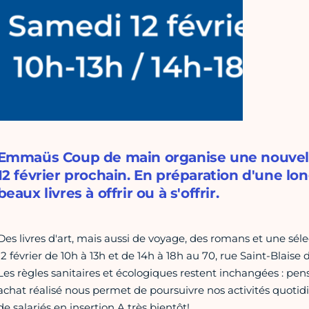
Emmaüs Coup de main organise une nouvelle 
12 février prochain. En préparation d'une long
beaux livres à offrir ou à s'offrir.
Des livres d'art, mais aussi de voyage, des romans et une sé
12 février de 10h à 13h et de 14h à 18h au 70, rue Saint-Blai
Les règles sanitaires et écologiques restent inchangées : pen
achat réalisé nous permet de poursuivre nos activités quo
de salariés en insertion.A très bientôt!