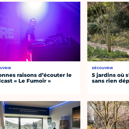
UVRIR
DÉCOUVRIR
onnes raisons d’écouter le
5 jardins où s
cast « Le Fumoir »
sans rien dép