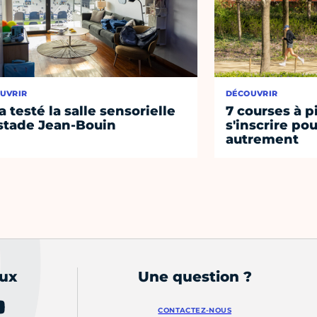
UVRIR
DÉCOUVRIR
a testé la salle sensorielle
7 courses à p
stade Jean-Bouin
s'inscrire po
autrement
aux
Une question ?
CONTACTEZ-NOUS