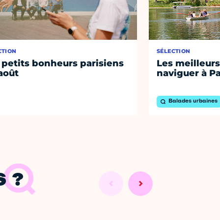
CTION
SÉLECTION
 petits bonheurs parisiens
Les meilleurs
août
naviguer à Pa
Balades urbaines
 ?