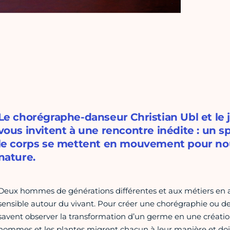
Le chorégraphe-danseur Christian Ubl et le j
vous invitent à une rencontre inédite : un sp
le corps se mettent en mouvement pour nous 
nature.
Deux hommes de générations différentes et aux métiers en a
sensible autour du vivant. Pour créer une chorégraphie ou des
savent observer la transformation d’un germe en une création
hommes et les plantes migrent chacun à leur manière et do