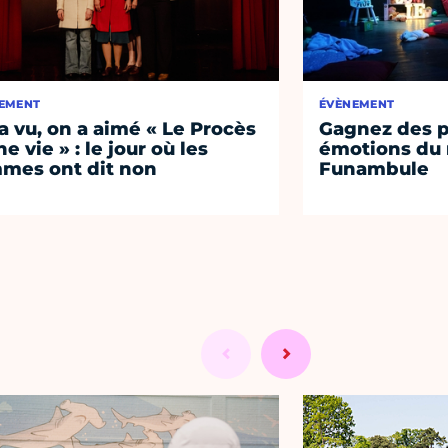
EMENT
ÉVÈNEMENT
a vu, on a aimé « Le Procès
Gagnez des p
e vie » : le jour où les
émotions du 
mes ont dit non
Funambule