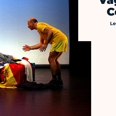
Va
C
Le