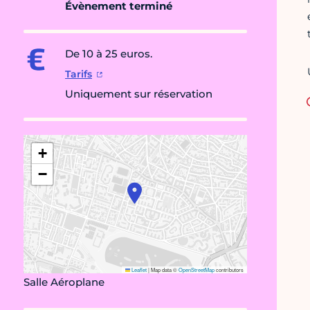
Évènement terminé
De 10 à 25 euros.
Tarifs
Uniquement sur réservation
+
−
Leaflet
|
Map data ©
OpenStreetMap
contributors
Salle Aéroplane