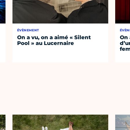
ÉVÈNEMENT
ÉVÈN
On a vu, on a aimé « Silent
On 
Pool » au Lucernaire
d’un
fem