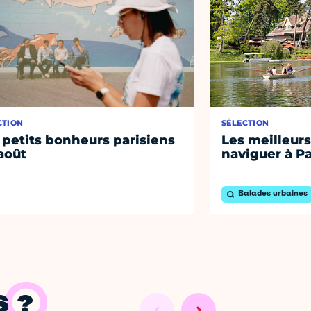
CTION
SÉLECTION
 petits bonheurs parisiens
Les meilleurs
août
naviguer à Pa
Balades urbaines
 ?