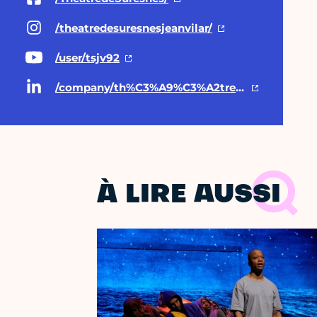
/theatredesuresnesjeanvilar/
/user/tsjv92
/company/th%C3%A9%C3%A2tre-de-suresnes-jean-vilar/
À LIRE AUSSI