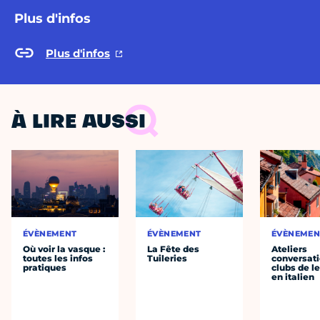
Plus d'infos
Plus d'infos
À LIRE AUSSI
ÉVÈNEMENT
ÉVÈNEMENT
ÉVÈNEMEN
Où voir la vasque :
La Fête des
Ateliers
toutes les infos
Tuileries
conversati
pratiques
clubs de l
en italien