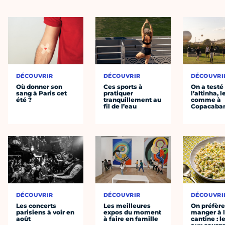
DÉCOUVRIR
DÉCOUVRIR
DÉCOUVRI
Où donner son
Ces sports à
On a testé
sang à Paris cet
pratiquer
l’altinha, l
été ?
tranquillement au
comme à
fil de l’eau
Copacaba
DÉCOUVRIR
DÉCOUVRIR
DÉCOUVRI
Les concerts
Les meilleures
On préfèr
parisiens à voir en
expos du moment
manger à 
août
à faire en famille
cantine : l