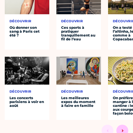
DÉCOUVRIR
DÉCOUVRIR
DÉCOUVRI
Où donner son
Ces sports à
On a testé
sang à Paris cet
pratiquer
l’altinha, l
été ?
tranquillement au
comme à
fil de l’eau
Copacaba
DÉCOUVRIR
DÉCOUVRIR
DÉCOUVRI
Les concerts
Les meilleures
On préfèr
parisiens à voir en
expos du moment
manger à 
août
à faire en famille
cantine : l
aux courge
façon bol