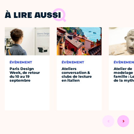
À LIRE AUSSI
ÉVÈNEMENT
ÉVÈNEMENT
ÉVÈNEMEN
Paris Design
Ateliers
Atelier de
Week, de retour
conversation &
modelage
du 10 au 19
clubs de lecture
famille : L
septembre
en italien
de la myth