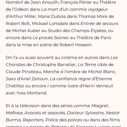
Nombril
de Jean Anouilh, François Périer au Théâtre
de l’Odéon dans
La mort d’un commis voyageur
d’Arthur Miller
,
Marie Dubois dans
Thomas More
de
Robert Bolt, Mickael Lonsdale dans
Entrée de secours
de Michel Auber au Studio des Champs-Élysées, ou
encore dans
Le procès Seznec
au Théâtre de Paris
dans la mise en scène de Robert Hossein.
On l’a vu aussi souvent au cinéma en autres dans
Les
Choristes
de Christophe Barratier,
La 7
ème
cible
de
Claude Pinoteau,
Marche à l’ombre
de Michel Blanc,
Saxo
d’Ariel Zeitoun,
La confiance règne
d’Etienne
Chatillez ou encore
I comme Icare
d’Henri Verneuil
avec Yves Montand.
Et à la télévision dans des séries comme
Maigret
,
Mafiosa
,
Avocats et associés, Docteur Sylvestre, Nestor
Burma, Reporters, Police des polices
ou dans des films
comme
Le procès de Bobigny
de François Luciani avec