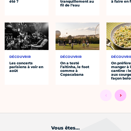
été ?
tranquillement au
à faire en 
fil de l’eau
DÉCOUVRIR
DÉCOUVRIR
DÉCOUVRI
Les concerts
On a testé
On préfèr
parisiens à voir en
l’altinha, le foot
manger à 
août
comme à
cantine : l
Copacabana
aux courge
façon bol
Vous êtes...