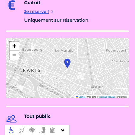
Gratuit
Je réserve !
Uniquement sur réservation
+
−
Leaflet
|
Map data ©
OpenStreetMap
contributors
Tout public