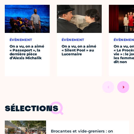
ÉVÈNEMENT
ÉVÈNEMENT
ÉVÈNEMEN
On a vu, on a aimé
On a vu, on a aimé
On a vu, o
« Passeport », la
« Silent Pool » au
« Le Procè
dernière pièce
Lucernaire
vie » : le j
d’Alexis Michalik
les femme
dit non
SÉLECTIONS
Brocantes et vide-greniers : on