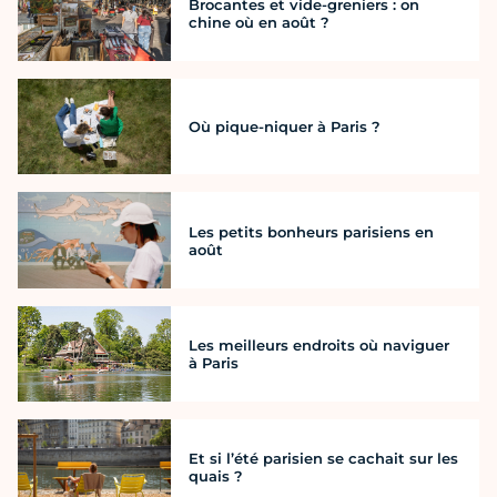
Brocantes et vide-greniers : on
chine où en août ?
Où pique-niquer à Paris ?
Les petits bonheurs parisiens en
août
Les meilleurs endroits où naviguer
à Paris
Et si l’été parisien se cachait sur les
quais ?