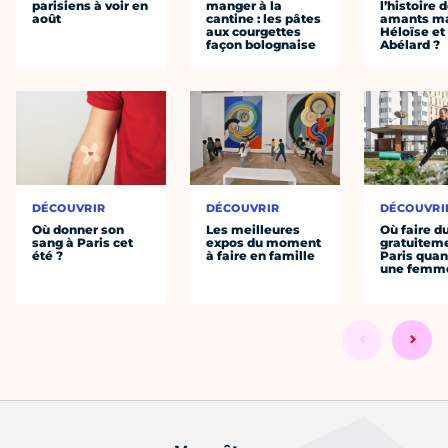
parisiens à voir en
manger à la
l’histoire 
août
cantine : les pâtes
amants ma
aux courgettes
Héloïse et
façon bolognaise
Abélard ?
DÉCOUVRIR
DÉCOUVRIR
DÉCOUVRI
Où donner son
Les meilleures
Où faire d
sang à Paris cet
expos du moment
gratuitem
été ?
à faire en famille
Paris quan
une femm