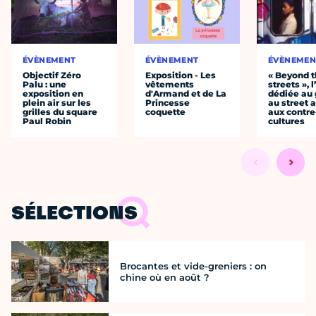
ÉVÈNEMENT
ÉVÈNEMENT
ÉVÈNEMEN
Objectif Zéro
Exposition - Les
« Beyond 
Palu : une
vêtements
streets », 
exposition en
d'Armand et de La
dédiée au g
plein air sur les
Princesse
au street a
grilles du square
coquette
aux contre
Paul Robin
cultures
SÉLECTIONS
Brocantes et vide-greniers : on
chine où en août ?