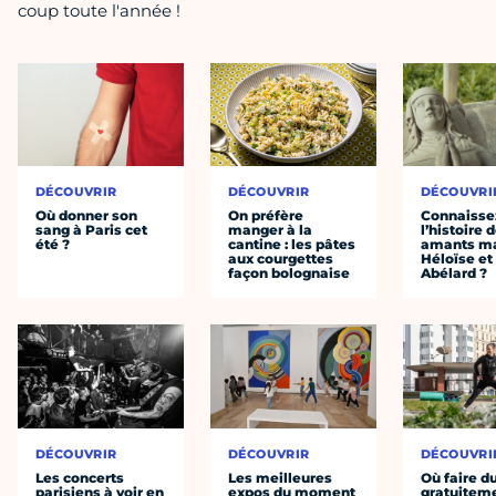
coup toute l'année !
DÉCOUVRIR
DÉCOUVRIR
DÉCOUVRI
Où donner son
On préfère
Connaisse
sang à Paris cet
manger à la
l’histoire 
été ?
cantine : les pâtes
amants ma
aux courgettes
Héloïse et
façon bolognaise
Abélard ?
DÉCOUVRIR
DÉCOUVRIR
DÉCOUVRI
Les concerts
Les meilleures
Où faire d
parisiens à voir en
expos du moment
gratuitem