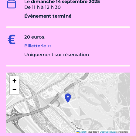
Le
dimanche 14 septembre 2025
De 11 h à 12 h 30
Évènement terminé
20 euros.
Billetterie
Uniquement sur réservation
+
−
Leaflet
|
Map data ©
OpenStreetMap
contributors