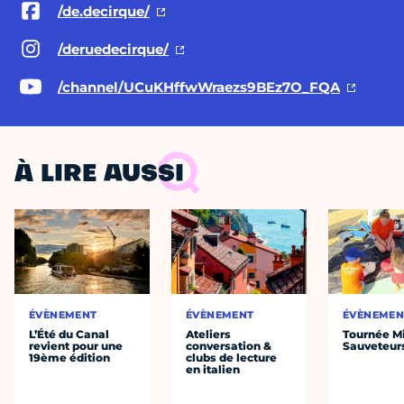
/de.decirque/
/deruedecirque/
/channel/UCuKHffwWraezs9BEz7O_FQA
À LIRE AUSSI
ÉVÈNEMENT
ÉVÈNEMENT
ÉVÈNEMEN
L’Été du Canal
Ateliers
Tournée Mi
revient pour une
conversation &
Sauveteur
19ème édition
clubs de lecture
en italien