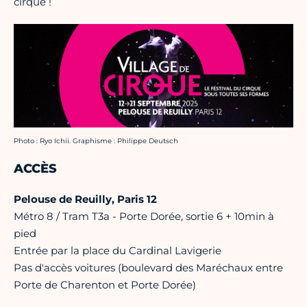
cirque !
Crédit photo :
Photo : Ryo Ichii. Graphisme : Philippe Deutsch
ACCÈS
Pelouse de Reuilly, Paris 12
Métro 8 / Tram T3a - Porte Dorée, sortie 6 + 10min à
pied
Entrée par la place du Cardinal Lavigerie
Pas d'accès voitures (boulevard des Maréchaux entre
Porte de Charenton et Porte Dorée)