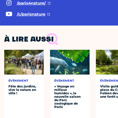
/paris4nature/
/c/parisnature
À LIRE AUSSI
ÉVÈNEMENT
ÉVÈNEMENT
ÉVÈNEMEN
Fête des jardins,
« Voyage en
Visite guid
vive la nature en
milieux
place du C
ville !
humides », la
Fabien dev
nouvelle saison
une forêt 
du Parc
zoologique de
Paris