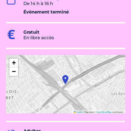
De 14 h à 16 h
Évènement terminé
Gratuit
En libre accès
+
−
Leaflet
|
Map data ©
OpenStreetMap
contributors
Adultes