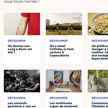
coup toute l'année !
DÉCOUVRIR
DÉCOUVRIR
DÉCOUVRI
Où donner son
On a testé
On préfèr
sang à Paris cet
l’altinha, le foot
manger à 
été ?
comme à
cantine : l
Copacabana
aux courge
façon bol
DÉCOUVRIR
DÉCOUVRIR
DÉCOUVRI
Les concerts
Les meilleures
Connaisse
parisiens à voir en
expos du moment
l’histoire 