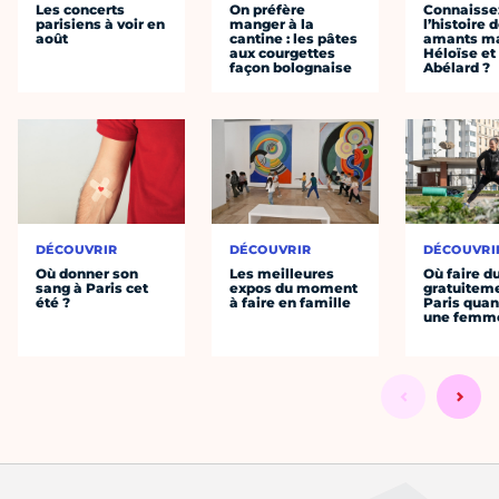
Les concerts
On préfère
Connaisse
parisiens à voir en
manger à la
l’histoire 
août
cantine : les pâtes
amants ma
aux courgettes
Héloïse et
façon bolognaise
Abélard ?
DÉCOUVRIR
DÉCOUVRIR
DÉCOUVRI
Où donner son
Les meilleures
Où faire d
sang à Paris cet
expos du moment
gratuitem
été ?
à faire en famille
Paris quan
une femm