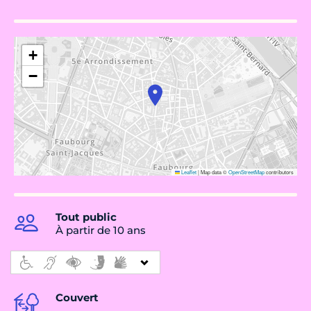
+
−
Leaflet
|
Map data ©
OpenStreetMap
contributors
Tout public
À partir de 10 ans
Couvert