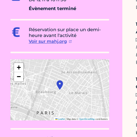
Évènement terminé
Réservation sur place un demi-
heure avant l'activité
Voir sur mahj.org
+
−
Leaflet
|
Map data ©
OpenStreetMap
contributors