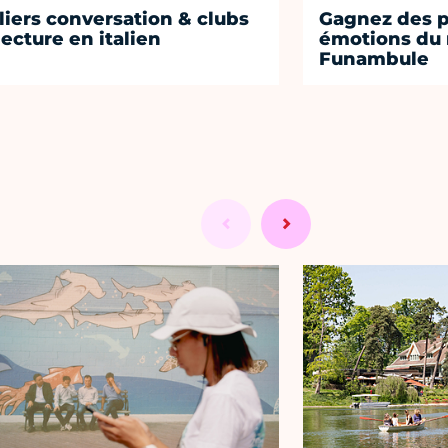
liers conversation & clubs
Gagnez des p
lecture en italien
émotions du 
Funambule