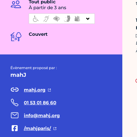
Tout public
À partir de 3 ans
Couvert
Évènement proposé par :
mahJ
mahj.org
01 53 01 86 60
info@mahj.org
/mahjparis/