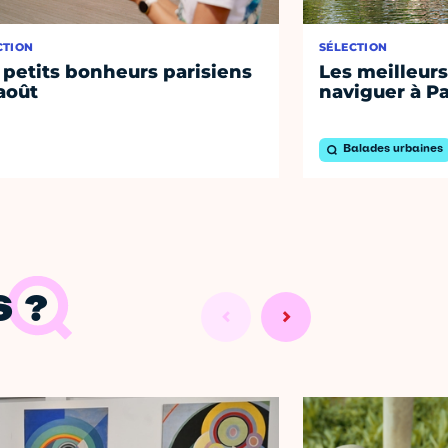
CTION
SÉLECTION
 petits bonheurs parisiens
Les meilleurs
août
naviguer à Pa
Balades urbaines
 ?