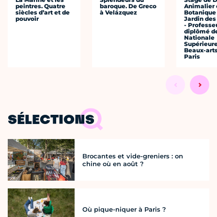
peintres. Quatre
baroque. De Greco
Animalier 
siècles d’art et de
à Velázquez
Botanique
pouvoir
Jardin des
- Professe
diplômé de
Nationale
Supérieur
Beaux-art
Paris
SÉLECTIONS
Brocantes et vide-greniers : on
chine où en août ?
Où pique-niquer à Paris ?