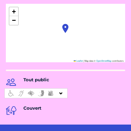
+
−
Leaflet
|
Map data ©
OpenStreetMap
contributors
Tout public
Couvert