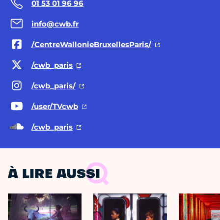
01 53 01 96 96
info@cwb.fr
/CentreWallonieBruxellesParis/
/cwb_paris
/cwb_paris/
/user/TVcwb
/cwb_paris
À LIRE AUSSI