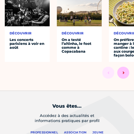
DÉCOUVRIR
DÉCOUVRIR
DÉCOUVRI
Les concerts
On a testé
On préfèr
parisiens à voir en
l’altinha, le foot
manger à 
août
comme à
cantine : l
Copacabana
aux courge
façon bol
Vous êtes...
Accédez à des actualités et
informations pratiques par profil
PROFESSIONNEL
ASSOCIATION
JEUNE