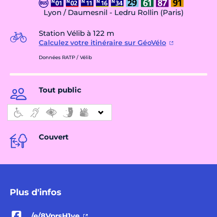
Lyon / Daumesnil - Ledru Rollin (Paris)
Station Vélib à 122 m
Calculez votre itinéraire sur GéoVélo
Données RATP / Vélib
Tout public
Couvert
Plus d'infos
/e/8VprsH1ve