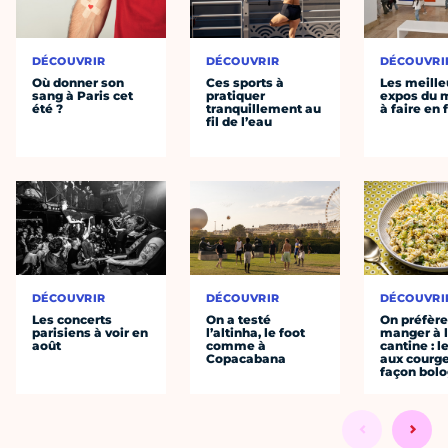
DÉCOUVRIR
DÉCOUVRIR
DÉCOUVRI
Où donner son
Ces sports à
Les meille
sang à Paris cet
pratiquer
expos du
été ?
tranquillement au
à faire en 
fil de l’eau
DÉCOUVRIR
DÉCOUVRIR
DÉCOUVRI
Les concerts
On a testé
On préfèr
parisiens à voir en
l’altinha, le foot
manger à 
août
comme à
cantine : l
Copacabana
aux courge
façon bol