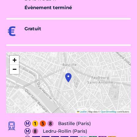
Évènement terminé
Gratuit
+
−
Leaflet
|
Map data ©
OpenStreetMap
contributors
Bastille (Paris)
Ledru-Rollin (Paris)