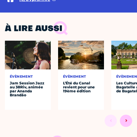
À LIRE AUSSI
ÉVÈNEMENT
ÉVÈNEMENT
ÉVÈNEMEN
Jam Session Jazz
L’Été du Canal
Les Cultur
au 38Riv, animée
revient pour une
Bagatelle 
par Ananda
19ème édition
de Bagatel
Brandão