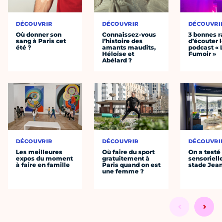
DÉCOUVRIR
DÉCOUVRIR
DÉCOUVRI
Où donner son
Connaissez-vous
3 bonnes r
sang à Paris cet
l’histoire des
d’écouter 
été ?
amants maudits,
podcast « 
Héloïse et
Fumoir »
Abélard ?
DÉCOUVRIR
DÉCOUVRIR
DÉCOUVRI
Les meilleures
Où faire du sport
On a testé 
expos du moment
gratuitement à
sensoriell
à faire en famille
Paris quand on est
stade Jea
une femme ?