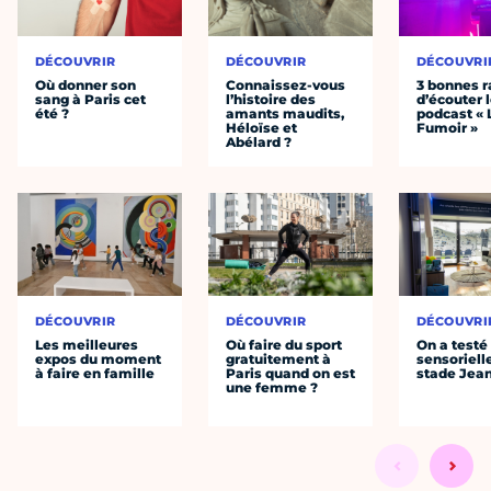
DÉCOUVRIR
DÉCOUVRIR
DÉCOUVRI
Où donner son
Connaissez-vous
3 bonnes r
sang à Paris cet
l’histoire des
d’écouter 
été ?
amants maudits,
podcast « 
Héloïse et
Fumoir »
Abélard ?
DÉCOUVRIR
DÉCOUVRIR
DÉCOUVRI
Les meilleures
Où faire du sport
On a testé 
expos du moment
gratuitement à
sensoriell
à faire en famille
Paris quand on est
stade Jea
une femme ?