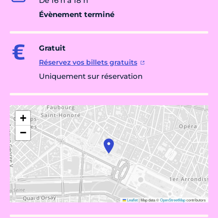
De 16 h à 18 h
Évènement terminé
Gratuit
Réservez vos billets gratuits
Uniquement sur réservation
+
−
Leaflet
|
Map data ©
OpenStreetMap
contributors