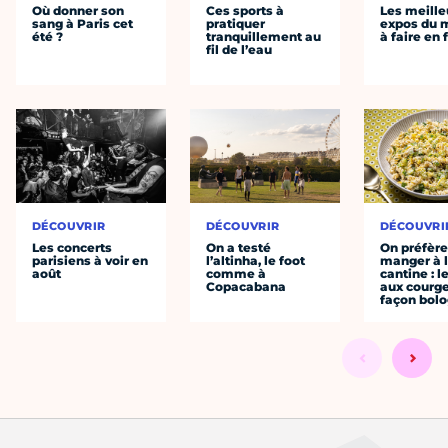
Où donner son
Ces sports à
Les meille
sang à Paris cet
pratiquer
expos du
été ?
tranquillement au
à faire en 
fil de l’eau
DÉCOUVRIR
DÉCOUVRIR
DÉCOUVRI
Les concerts
On a testé
On préfèr
parisiens à voir en
l’altinha, le foot
manger à 
août
comme à
cantine : l
Copacabana
aux courge
façon bol