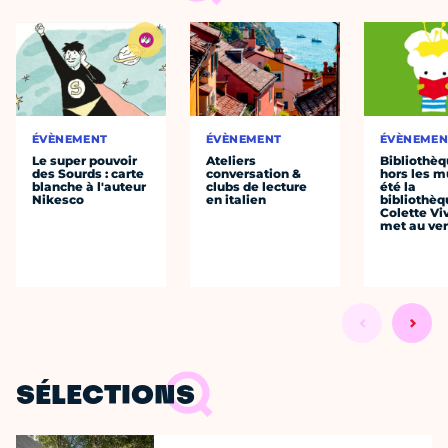
ÉVÈNEMENT
ÉVÈNEMENT
ÉVÈNEMEN
Le super pouvoir
Ateliers
Bibliothè
des Sourds : carte
conversation &
hors les mu
blanche à l'auteur
clubs de lecture
été la
Nikesco
en italien
bibliothèq
Colette Viv
met au vert
SÉLECTIONS