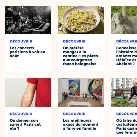
DÉCOUVRIR
DÉCOUVRIR
DÉCOUVRI
Les concerts
On préfère
Connaisse
parisiens à voir en
manger à la
l’histoire 
août
cantine : les pâtes
amants ma
aux courgettes
Héloïse et
façon bolognaise
Abélard ?
DÉCOUVRIR
DÉCOUVRIR
DÉCOUVRI
Où donner son
Les meilleures
Où faire d
sang à Paris cet
expos du moment
gratuitem
été ?
à faire en famille
Paris quan
une femm