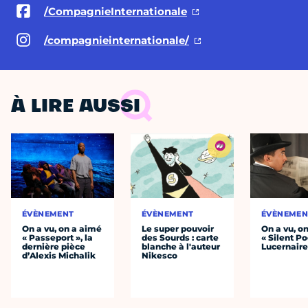
/CompagnieInternationale
/compagnieinternationale/
À LIRE AUSSI
ÉVÈNEMENT
ÉVÈNEMENT
ÉVÈNEMEN
On a vu, on a aimé
Le super pouvoir
On a vu, o
« Passeport », la
des Sourds : carte
« Silent Po
dernière pièce
blanche à l'auteur
Lucernair
d’Alexis Michalik
Nikesco