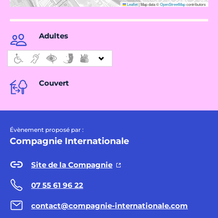
Leaflet
|
Map data ©
OpenStreetMap
contributors
Adultes
Couvert
Évènement proposé par :
Compagnie Internationale
Site de la Compagnie
07 55 61 96 22
contact@compagnie-internationale.com