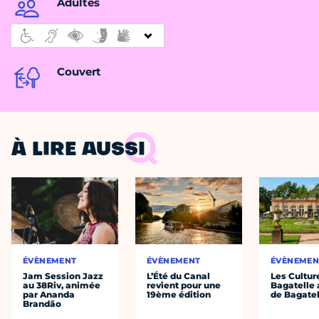
Adultes
Couvert
À LIRE AUSSI
ÉVÈNEMENT
ÉVÈNEMENT
ÉVÈNEMEN
Jam Session Jazz
L’Été du Canal
Les Cultur
au 38Riv, animée
revient pour une
Bagatelle 
par Ananda
19ème édition
de Bagatel
Brandão