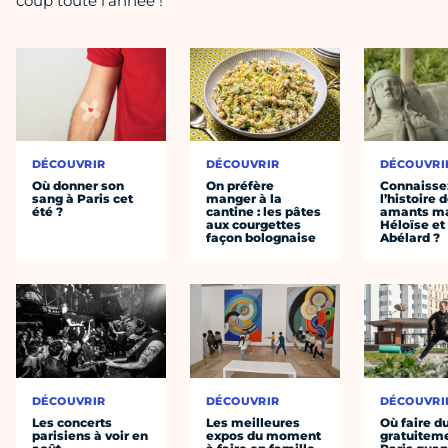
coup toute l'année !
DÉCOUVRIR
DÉCOUVRIR
DÉCOUVRI
Où donner son
On préfère
Connaisse
sang à Paris cet
manger à la
l’histoire 
été ?
cantine : les pâtes
amants ma
aux courgettes
Héloïse et
façon bolognaise
Abélard ?
DÉCOUVRIR
DÉCOUVRIR
DÉCOUVRI
Les concerts
Les meilleures
Où faire d
parisiens à voir en
expos du moment
gratuitem