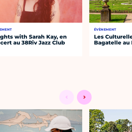
EMENT
ÉVÈNEMENT
ights with Sarah Kay, en
Les Culturell
cert au 38Riv Jazz Club
Bagatelle au 