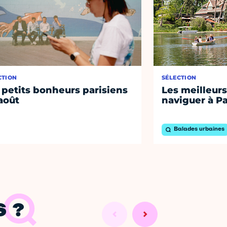
CTION
SÉLECTION
 petits bonheurs parisiens
Les meilleurs
août
naviguer à Pa
Balades urbaines
 ?