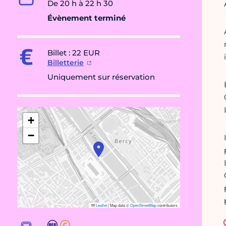
De 20 h à 22 h 30
Évènement terminé
Billet : 22 EUR
Billetterie
Uniquement sur réservation
+
−
Leaflet
|
Map data ©
OpenStreetMap
contributors