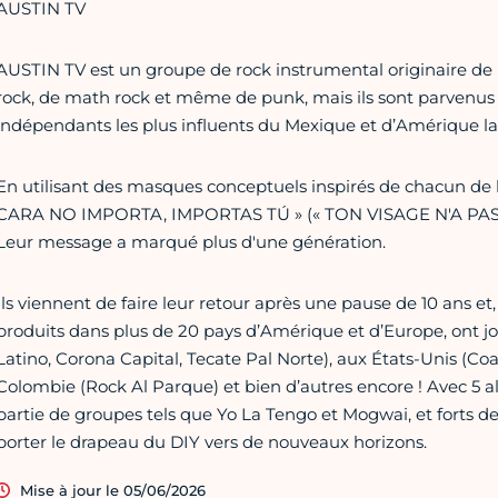
AUSTIN TV
AUSTIN TV est un groupe de rock instrumental originaire de 
rock, de math rock et même de punk, mais ils sont parvenus
indépendants les plus influents du Mexique et d’Amérique la
En utilisant des masques conceptuels inspirés de chacun de l
CARA NO IMPORTA, IMPORTAS TÚ » (« TON VISAGE N'A PAS
Leur message a marqué plus d'une génération.
Ils viennent de faire leur retour après une pause de 10 ans et, 
produits dans plus de 20 pays d’Amérique et d’Europe, ont jo
Latino, Corona Capital, Tecate Pal Norte), aux États-Unis (Co
Colombie (Rock Al Parque) et bien d’autres encore ! Avec 5 albu
partie de groupes tels que Yo La Tengo et Mogwai, et forts de 
porter le drapeau du DIY vers de nouveaux horizons.
Mise à jour le 05/06/2026