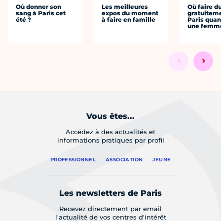
Où donner son
Les meilleures
Où faire d
sang à Paris cet
expos du moment
gratuitem
été ?
à faire en famille
Paris quan
une femm
Vous êtes...
Accédez à des actualités et
informations pratiques par profil
PROFESSIONNEL
ASSOCIATION
JEUNE
Les newsletters de Paris
Recevez directement par email
l'actualité de vos centres d'intérêt