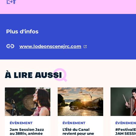
Plus d'infos
www.lodeonscenejrc.com
À LIRE AUSSI
ÉVÈNEMENT
ÉVÈNEMENT
ÉVÈNEMEN
Jam Session Jazz
L’Été du Canal
#Festival
au 38Riv, animée
revient pour une
JAM SESS