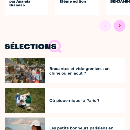
par Ananda
19ème édition
BENJAMIN
Brandão
SÉLECTIONS
Brocantes et vide-greniers : on
chine où en août ?
Où pique-niquer à Paris ?
Les petits bonheurs parisiens en