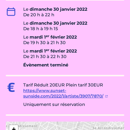
Le
dimanche 30 janvier 2022
De 20 h à 22 h
Le
dimanche 30 janvier 2022
De 18 h à 19 h 15
er
Le
mardi 1
février 2022
De 19 h 30 à 21 h 30
er
Le
mardi 1
février 2022
De 21 h 30 à 22 h 30
Évènement terminé
Tarif Réduit 20EUR Plein tarif 30EUR
https://www.sunset-
sunside.com/2022/1/artiste/3907/7870/
Uniquement sur réservation
+