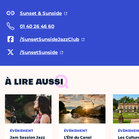
Sunset & Sunside
01 40 26 46 60
/SunsetSunsideJazzClub
/SunsetSunside
À LIRE AUSSI
ÉVÈNEMENT
ÉVÈNEMENT
ÉVÈNEMEN
Jam Session Jazz
L’Été du Canal
Les Cultur