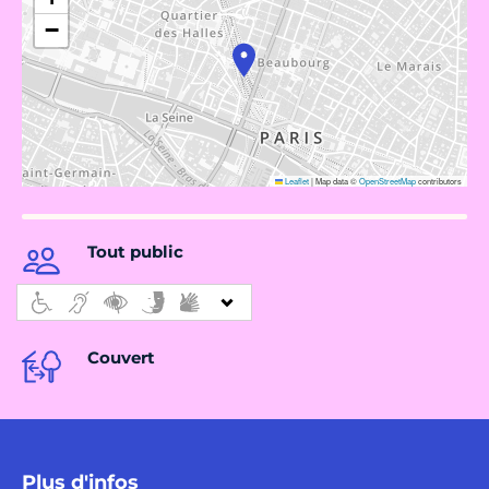
−
Leaflet
|
Map data ©
OpenStreetMap
contributors
Tout public
Couvert
Plus d'infos