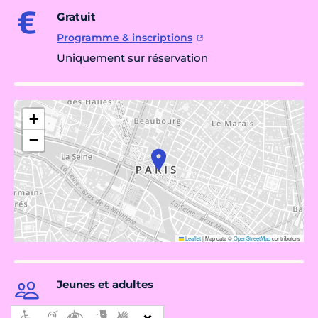
Gratuit
Programme & inscriptions
Uniquement sur réservation
+
−
Leaflet
|
Map data ©
OpenStreetMap
contributors
Jeunes et adultes