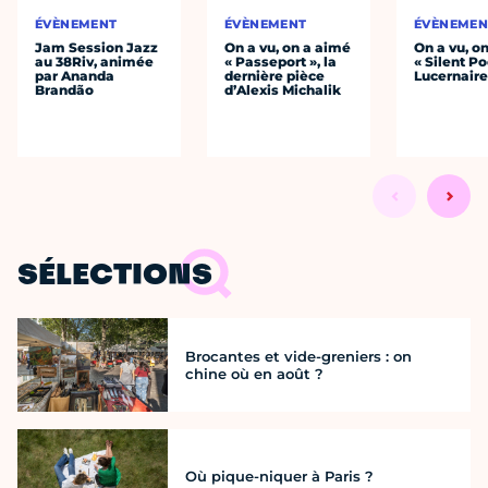
ÉVÈNEMENT
ÉVÈNEMENT
ÉVÈNEMEN
Jam Session Jazz
On a vu, on a aimé
On a vu, o
au 38Riv, animée
« Passeport », la
« Silent Po
par Ananda
dernière pièce
Lucernair
Brandão
d’Alexis Michalik
SÉLECTIONS
Brocantes et vide-greniers : on
chine où en août ?
Où pique-niquer à Paris ?